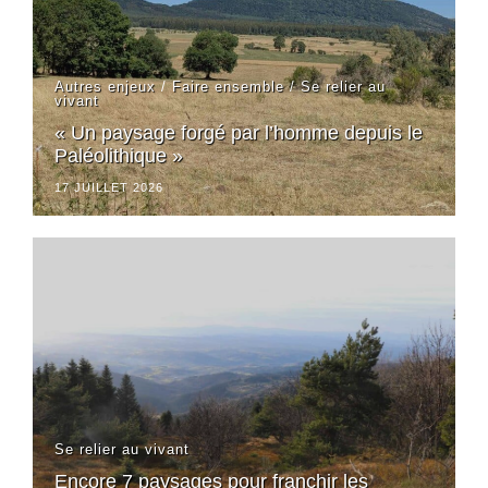
Autres enjeux
/
Faire ensemble
/
Se relier au
vivant
« Un paysage forgé par l’homme depuis le
Paléolithique »
17 JUILLET 2026
Se relier au vivant
Encore 7 paysages pour franchir les