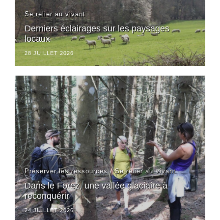
Se relier au vivant
Derniers éclairages sur les paysages
locaux
28 JUILLET 2026
Préserver les ressources
/
Se relier au vivant
Dans le Forez, une vallée glaciaire à
reconquérir
24 JUILLET 2026