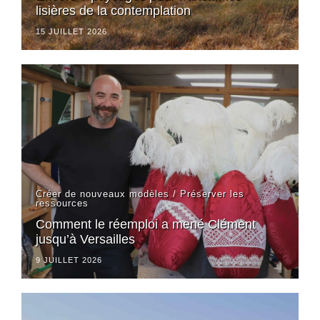
lisières de la contemplation
15 JUILLET 2026
Créer de nouveaux modèles
/
Préserver les
ressources
Comment le réemploi a mené Clément
jusqu’à Versailles
9 JUILLET 2026