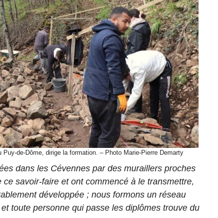
du Puy-de-Dôme, dirige la formation. – Photo Marie-Pierre Demarty
nnées dans les Cévennes par des muraillers proches
re ce savoir-faire et ont commencé à le transmettre,
rablement développée ; nous formons un réseau
t toute personne qui passe les diplômes trouve du