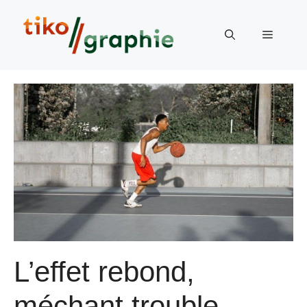
Aller
au
Menu
contenu
L’effet rebond,
méchant trouble-