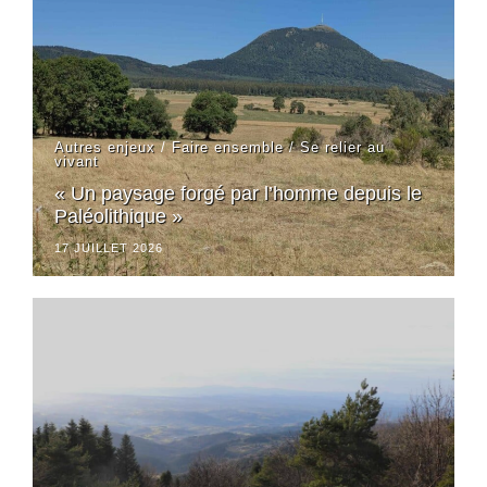
Autres enjeux
/
Faire ensemble
/
Se relier au
vivant
« Un paysage forgé par l’homme depuis le
Paléolithique »
17 JUILLET 2026