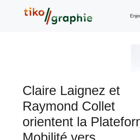
Aller
au
Enje
contenu
Claire Laignez et
Raymond Collet
orientent la Platefo
Mobilité vers